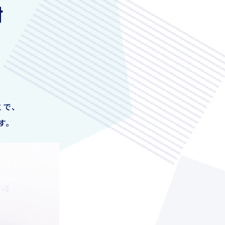
材
とで、
す。