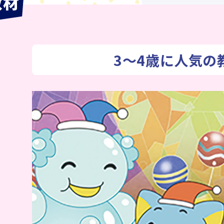
教材
3～4歳に人気の