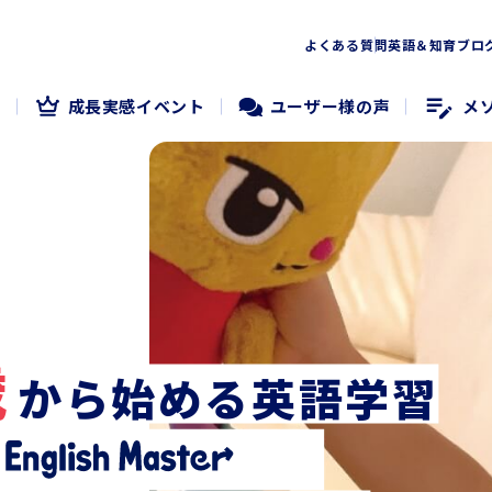
よくある質問
英語＆知育ブロ
度
成長実感イベント
ユーザー様の声
メ
歳
から始める英語学習