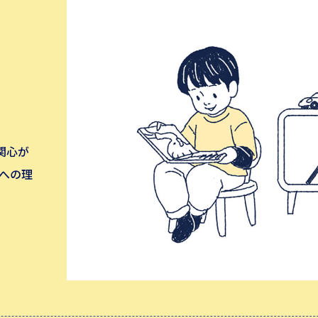
関心が
への理