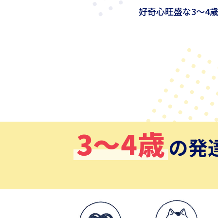
好奇心旺盛な3～4
3〜4歳
の発