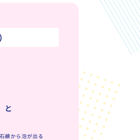
）
」と
石鹸から泡が出る