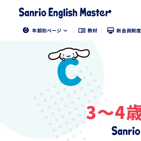
年齢別ページ
教材
新会員制
3〜4