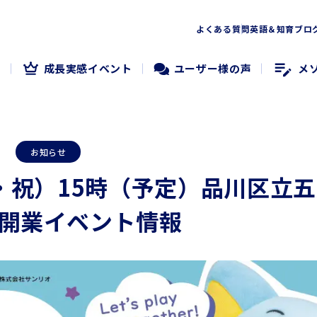
よくある質問
英語＆知育ブロ
度
成長実感イベント
ユーザー様の声
メ
5
お知らせ
月・祝）15時（予定）品川区立
開業イベント情報