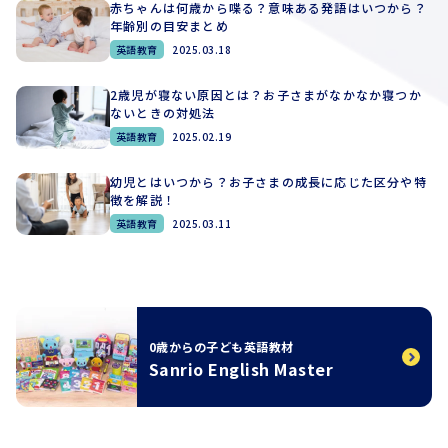
赤ちゃんは何歳から喋る？意味ある発語はいつから？
年齢別の目安まとめ
英語教育
2025.03.18
2歳児が寝ない原因とは？お子さまがなかなか寝つか
ないときの対処法
英語教育
2025.02.19
幼児とはいつから？お子さまの成長に応じた区分や特
徴を解説！
英語教育
2025.03.11
0歳からの子ども英語教材
Sanrio English Master