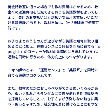
英会話教室に通った場合でも教材費用はかかるため、教
室への送迎負担を低減できるおうち英語教材もよいでし
ょう。
費用
のお支払い
は
分割払いで
毎月お支払いいただ
ける
選択肢がある
上、
教材自体は、
0～
8
歳
頃
まで使用可
能です。
お子さまとおうちの方が遊びながら英語と知育に取り組
めることに加え、運動センスと英語耳を同時に育てる「
s
poglish
」のコーナーが教材の動画内に含まれています。
運動を同時に行うため、体力向上にもつながります。
※
spoglish
とは、「運動センス」と「英語耳」を同時に
育てる運動プログラムです。
また、教材の
なか
におしゃべりができるぬいぐるみがあ
り、ぬいぐるみからランダムに音声が流れる
期待違反法
を採用している
ことで、お子さまが予測しない動きに興
味・関心を示すため、社交性を身に付けることにもつな