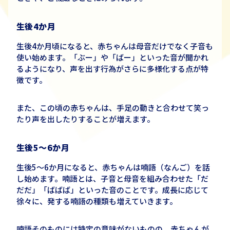
生後
4
か月
生後
4
か月頃になると、赤ちゃんは母音だけでなく子音も
使い始めます。「ぶー」や「ばー」といった音が聞かれ
るようになり、声を出す行為がさらに多様化する点が特
徴です。
また、この頃の赤ちゃんは、手足の動きと合わせて笑っ
たり声を出したりすることが増えます。
生後
5
～
6
か月
生後
5
～
6
か月になると、赤ちゃんは喃語（なんご）を話
し始めます。喃語とは、子音と母音を組み合わせた「だ
だだ」「ばばば」といった音のことです。成長に応じて
徐々に、発する喃語の種類も増えていきます。
喃語そのものには特定の意味がないものの、赤ちゃんが