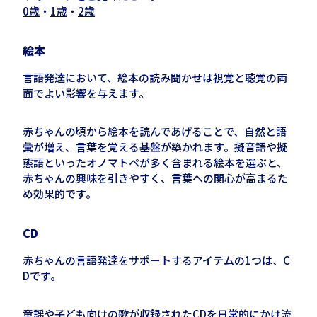
0歳
・
1歳
・
2歳
絵本
言語発達において、絵本の読み聞かせは視覚と聴覚の両
面でよい影響を与えます。
赤ちゃんの頃から絵本を読んであげることで、自然と語
彙が増え、言葉を覚える基盤が築かれます。擬音語や擬
態語といったオノマトペが多く含まれる絵本を選ぶと、
赤ちゃんの興味を引きやすく、言葉への関心が高まるた
め効果的です。
CD
赤ちゃんの言語発達をサポートするアイテムの
1
つは、
C
D
です。
童謡や子ども向けの歌が収録された
CD
を日常的にかけ流