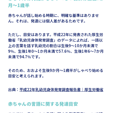
月～
1
歳半
赤ちゃんが話し始める時期に、明確な基準はありませ
ん。それは、発達には個人差があるためです。
ただし、目安はあります。平成
22
年に発表された厚生労
働省「乳幼児身体発育調査」のデータによれば、一語以
上の言葉を話す乳幼児の割合は生後
9
～
10
か月未満で
9
％、生後
1
年
0
～
1
か月未満で
57.6
％、生後
1
年
6
～
7
か月
未満で
94.7
％です。
そのため、おおよそ生後
9
か月～
1
歳半がしゃべり始める
目安と考えられます。
出典：
平成
22
年乳幼児身体発育調査報告書｜厚生労働省
赤ちゃんの言語に関する発達目安