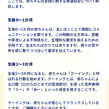
ここでは、赤ちゃんの言語に関する発達目安について解
説します。
生後
0
～
1
か月
生後
0
～
1
か月の赤ちゃんは、主に泣くことで周囲とコミ
ュニケーションを取ります。この時期の泣き声は、空腹
や排泄による不快感など、生理的な要求を訴えるための
手段です。生まれたばかりではありますが、周りの音や
声を感じ取りつつ泣いて要求を伝えています。
生後
2
～
3
か月
生後
2
～
3
か月になると、赤ちゃんは「クーイング」と呼
ばれる行動を始めます。クーイングとは、赤ちゃんによ
る口腔（口からのどまでの空洞部分）を使った音声表現
で「うー」や「あー」といった母音を発することです。
クーイングは、赤ちゃんが安心してリラックスしている
ときや、ご機嫌なときにみられます。