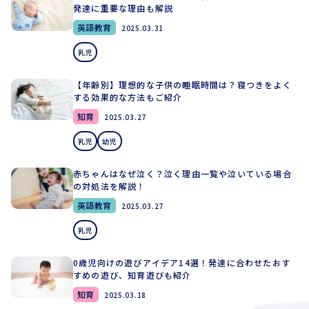
発達に重要な理由も解説
英語教育
2025.03.31
乳児
【年齢別】理想的な子供の睡眠時間は？寝つきをよく
する効果的な方法もご紹介
知育
2025.03.27
乳児
幼児
赤ちゃんはなぜ泣く？泣く理由一覧や泣いている場合
の対処法を解説！
英語教育
2025.03.27
乳児
0歳児向けの遊びアイデア14選！発達に合わせたおす
すめの遊び、知育遊びも紹介
知育
2025.03.18