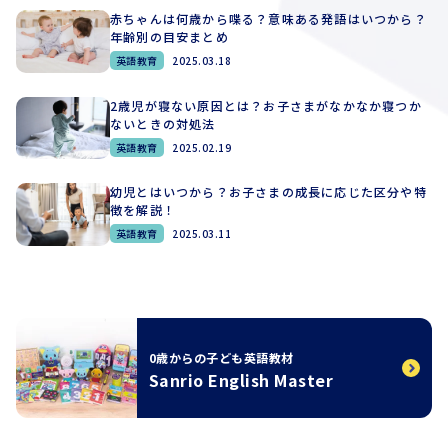
赤ちゃんは何歳から喋る？意味ある発語はいつから？
年齢別の目安まとめ
英語教育
2025.03.18
2歳児が寝ない原因とは？お子さまがなかなか寝つか
ないときの対処法
英語教育
2025.02.19
幼児とはいつから？お子さまの成長に応じた区分や特
徴を解説！
英語教育
2025.03.11
0歳からの子ども英語教材
Sanrio English Master