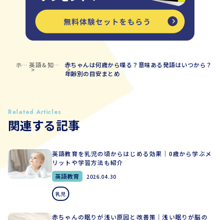
ホー
英語＆知育
赤ちゃんは何歳から喋る？意味ある発語はいつから？
ム
ブログ
年齢別の目安まとめ
Related Articles
関連する記事
英語教育を乳児の頃からはじめる効果｜0歳から学ぶメ
リットや学習方法も紹介
英語教育
2026.04.30
乳児
赤ちゃんの眠りが浅い原因と改善策｜浅い眠りが脳の