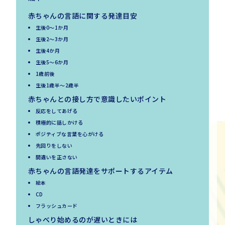
赤ちゃんの言語に関する発達目安
生後0～1か月
生後2～3か月
生後4か月
生後5～6か月
1歳前後
生後1歳半〜2歳半
赤ちゃんとの接し方で意識したいポイント
反応をしてあげる
積極的に話しかける
ポジティブな言葉を心がける
先回りをしない
間違いを正さない
赤ちゃんの言語発達をサポートするアイテム
絵本
CD
フラッシュカード
しゃべり始めるのが遅いときには