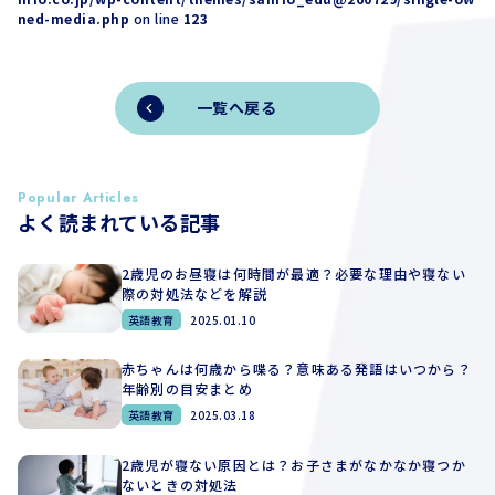
ned-media.php
on line
123
一覧へ戻る
Popular Articles
よく読まれている記事
2歳児のお昼寝は何時間が最適？必要な理由や寝ない
際の対処法などを解説
英語教育
2025.01.10
赤ちゃんは何歳から喋る？意味ある発語はいつから？
年齢別の目安まとめ
英語教育
2025.03.18
2歳児が寝ない原因とは？お子さまがなかなか寝つか
ないときの対処法