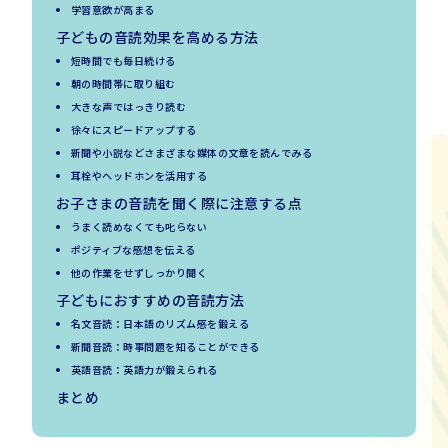
学習意欲が高まる
子どもの音読効果を高める方法
短時間でも毎日続ける
朝の時間帯に取り組む
大きな声ではっきり読む
徐々にスピードアップする
新聞や小説などさまざまな媒体の文章を読んでみる
耳栓やヘッドホンを活用する
お子さまの音読を聞く際に注意する点
うまく読めなくても叱らない
ポジティブな感想を伝える
他の作業をせずしっかり聞く
子どもにおすすめの音読方法
名文音読：日本語のリズム感を鍛える
新聞音読：時事問題を知ることができる
英語音読：英語力が鍛えられる
まとめ