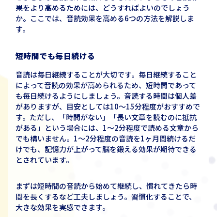
果をより高めるためには、どうすればよいのでしょう
か。ここでは、音読効果を高める
6
つの方法を解説しま
す。
短時間でも毎日続ける
音読は毎日継続することが大切です。毎日継続すること
によって音読の効果が高められるため、短時間であって
も毎日続けるようにしましょう。音読する時間は個人差
がありますが、目安としては
10
～
15
分程度がおすすめで
す。ただし、「時間がない」「長い文章を読むのに抵抗
がある」という場合には、
1
～
2
分程度で読める文章から
でも構いません。
1
～
2
分程度の音読を
1
ヶ月間続けるだ
けでも、記憶力が上がって脳を鍛える効果が期待できる
とされています。
まずは短時間の音読から始めて継続し、慣れてきたら時
間を長くするなど工夫しましょう。習慣化することで、
大きな効果を実感できます。