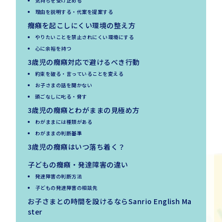
気持ちを受け止める
理由を説明する・代案を提案する
癇癪を起こしにくい環境の整え方
やりたいことを禁止されにくい環境にする
心に余裕を持つ
3歳児の癇癪対応で避けるべき行動
約束を破る・言っていることを変える
お子さまの話を聞かない
頭ごなしに叱る・脅す
3歳児の癇癪とわがままの見極め方
わがままには種類がある
わがままの判断基準
3歳児の癇癪はいつ落ち着く？
子どもの癇癪・発達障害の違い
発達障害の判断方法
子どもの発達障害の相談先
お子さまとの時間を設けるならSanrio English Ma
ster