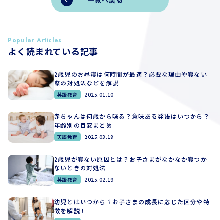
一覧へ戻る
Popular Articles
よく読まれている記事
2歳児のお昼寝は何時間が最適？必要な理由や寝ない
際の対処法などを解説
英語教育
2025.01.10
赤ちゃんは何歳から喋る？意味ある発語はいつから？
年齢別の目安まとめ
英語教育
2025.03.18
2歳児が寝ない原因とは？お子さまがなかなか寝つか
ないときの対処法
英語教育
2025.02.19
幼児とはいつから？お子さまの成長に応じた区分や特
徴を解説！