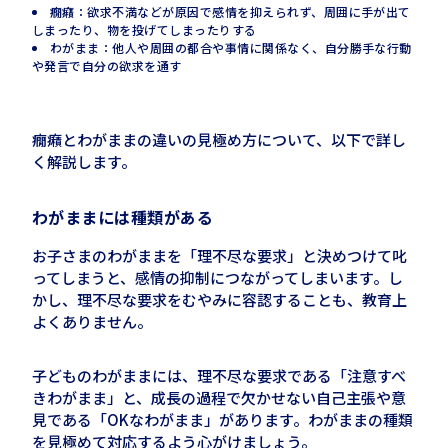
癇癪：欲求不満などが原因で感情を抑えられず、周囲に手が出て
しまったり、物を投げてしまったりする
わがまま：他人や周囲の都合や事情に関係なく、自分勝手な行動
や発言で自分の欲求を通す
癇癪とわがままの違いの見極め方について、以下で詳し
く解説します。
わがままには種類がある
お子さまのわがままを「理不尽な要求」と決めつけて叱
ってしまうと、感情の抑制につながってしまいます。し
かし、理不尽な要求をむやみに容認することも、教育上
よくありません。
子どものわがままには、理不尽な要求である「注意すべ
きわがまま」と、成長の過程で欠かせない自己主張や意
見である「
OK
なわがまま」があります。わがままの種類
を見極めて対応するよう心がけましょう。