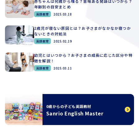
赤ちゃんは何歳から喋る？意味ある発語はいつから？
年齢別の目安まとめ
英語教育
2025.03.18
2歳児が寝ない原因とは？お子さまがなかなか寝つか
ないときの対処法
英語教育
2025.02.19
幼児とはいつから？お子さまの成長に応じた区分や特
徴を解説！
英語教育
2025.03.11
0歳からの子ども英語教材
Sanrio English Master