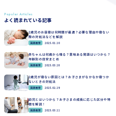
Popular Articles
よく読まれている記事
2歳児のお昼寝は何時間が最適？必要な理由や寝ない
際の対処法などを解説
英語教育
2025.01.10
赤ちゃんは何歳から喋る？意味ある発語はいつから？
年齢別の目安まとめ
英語教育
2025.03.18
2歳児が寝ない原因とは？お子さまがなかなか寝つか
ないときの対処法
英語教育
2025.02.19
幼児とはいつから？お子さまの成長に応じた区分や特
徴を解説！
英語教育
2025.03.11