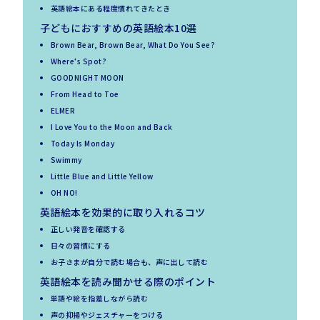
英語絵本にある程度慣れてきたとき
子どもにおすすめの英語絵本10選
Brown Bear, Brown Bear, What Do You See?
Where‘s Spot?
GOODNIGHT MOON
From Head to Toe
ELMER
I Love You to the Moon and Back
Today Is Monday
Swimmy
Little Blue and Little Yellow
OH NO!
英語絵本を効果的に取り入れるコツ
正しい発音を確認する
日々の習慣にする
お子さまが自分で読む場合も、声に出して読む
英語絵本を読み聞かせる際のポイント
単語や絵を指差しながら読む
声の抑揚やジェスチャーをつける