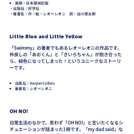
英語・日本語併記版
・出版社：好学社
・著者名：作・絵・レオ＝レオニ 訳・谷川俊太郎
Little Blue and Little Yellow
「Swimmy」の著者でもあるレオ
＝レオニの作品です。
仲良しの「あおくん」と「きいろちゃん」が抱き合った
ら、緑色になってしまった！というユニークなストーリ
ーです。
出版社：HarperCollins
著者名：レオ＝レオニ
OH NO
!
日常生活のなかで、思わず「OH NO!」と言いたくなるシ
チュエーションが詰まった1冊です。「my dad said」な